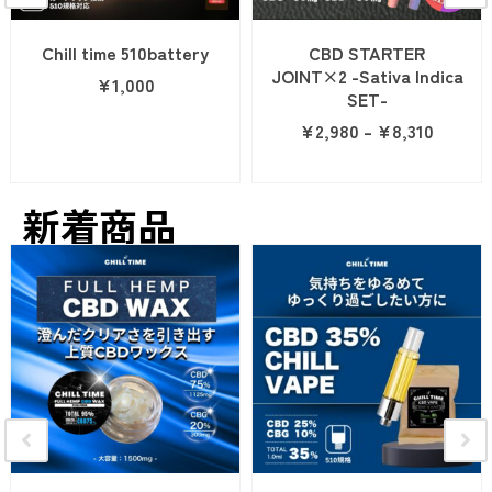
Chill time 510battery
CBD STARTER
JOINT×2 -Sativa Indica
¥
1,000
SET-
¥
2,980
–
¥
8,310
新着商品